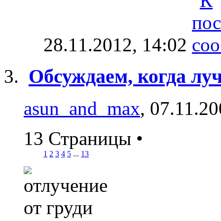
28.11.2012,
14:02
Обсуждаем, когда лу
asun_and_max
, 07.11.2
13 Страницы
•
1
2
3
4
5
...
13