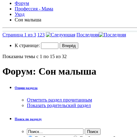
Форум
Профессия - Мама
Уход
Сон малыша
Страница 1 из 3
1
2
3
Последняя
К странице:
Показаны темы с 1 по 15 из 32
Форум:
Сон малыша
Опции раздела
Отметить раздел прочитанным
Показать родительский раздел
Поиск по разделу