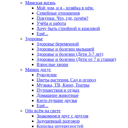
Мамская жизнь
Мой дом, и я - хозяйка в нём.
Семейные отношения
Покупки. Что, где, почём?
Учёба и работа
Хочу быть стройной и красивой
Ещё...
Здоровье
Здоровье беременной
Здоровье и болезни малышей
Здоровье и болезни (Дети 3-7 лет)
Здоровье и болезни (Дети от 7 и старше)
Взрослые хвори
Мамин досуг
Рукоделие
Цветы,растения. Сад и огород
Музыка, ТВ, Кино, Театры
Путешествия и отдых
Домашние животные
Кнги-лучшие друзья
Ещё...
Обо всём на свете
Знакомимся друг с другом
Задушевный разговор
Копилка интересностей