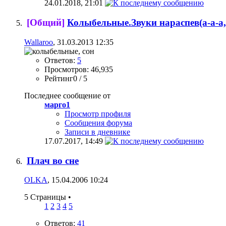
24.01.2018,
21:01
[Общий]
Колыбельные.Звуки нараспев(а-а-а
Wallaroo
, 31.03.2013 12:35
Ответов:
5
Просмотров: 46,935
Рейтинг0 / 5
Последнее сообщение от
марго1
Просмотр профиля
Сообщения форума
Записи в дневнике
17.07.2017,
14:49
Плач во сне
OLKA
, 15.04.2006 10:24
5 Страницы
•
1
2
3
4
5
Ответов:
41