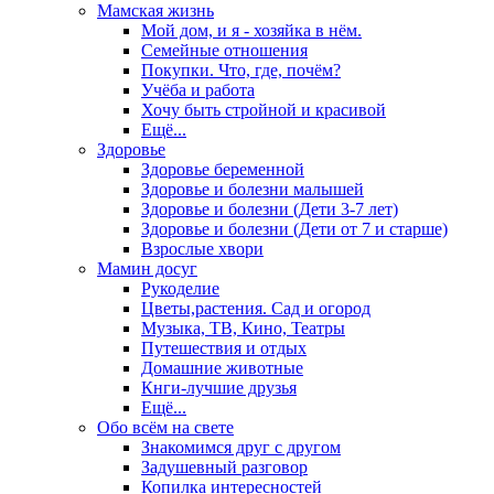
Мамская жизнь
Мой дом, и я - хозяйка в нём.
Семейные отношения
Покупки. Что, где, почём?
Учёба и работа
Хочу быть стройной и красивой
Ещё...
Здоровье
Здоровье беременной
Здоровье и болезни малышей
Здоровье и болезни (Дети 3-7 лет)
Здоровье и болезни (Дети от 7 и старше)
Взрослые хвори
Мамин досуг
Рукоделие
Цветы,растения. Сад и огород
Музыка, ТВ, Кино, Театры
Путешествия и отдых
Домашние животные
Кнги-лучшие друзья
Ещё...
Обо всём на свете
Знакомимся друг с другом
Задушевный разговор
Копилка интересностей