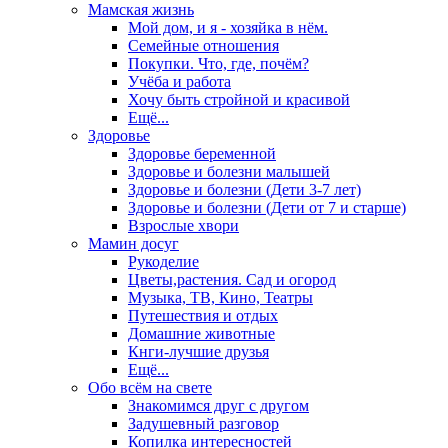
Мамская жизнь
Мой дом, и я - хозяйка в нём.
Семейные отношения
Покупки. Что, где, почём?
Учёба и работа
Хочу быть стройной и красивой
Ещё...
Здоровье
Здоровье беременной
Здоровье и болезни малышей
Здоровье и болезни (Дети 3-7 лет)
Здоровье и болезни (Дети от 7 и старше)
Взрослые хвори
Мамин досуг
Рукоделие
Цветы,растения. Сад и огород
Музыка, ТВ, Кино, Театры
Путешествия и отдых
Домашние животные
Кнги-лучшие друзья
Ещё...
Обо всём на свете
Знакомимся друг с другом
Задушевный разговор
Копилка интересностей