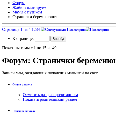
Форум
Ждём и планируем
Мамы с пузиком
Странички беременюшек
Страница 1 из 4
1
2
3
4
Последняя
К странице:
Показаны темы с 1 по 15 из 49
Форум:
Странички беременю
Записи мам, ожидающих появления малышей на свет.
Опции раздела
Отметить раздел прочитанным
Показать родительский раздел
Поиск по разделу