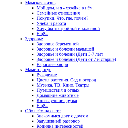
Мамская жизнь
Мой дом, и я - хозяйка в нём.
Семейные отношения
Покупки. Что, где, почём?
Учёба и работа
Хочу быть стройной и красивой
Ещё...
Здоровье
Здоровье беременной
Здоровье и болезни малышей
Здоровье и болезни (Дети 3-7 лет)
Здоровье и болезни (Дети от 7 и старше)
Взрослые хвори
Мамин досуг
Рукоделие
Цветы,растения. Сад и огород
Музыка, ТВ, Кино, Театры
Путешествия и отдых
Домашние животные
Кнги-лучшие друзья
Ещё...
Обо всём на свете
Знакомимся друг с другом
Задушевный разговор
Копилка интересностей