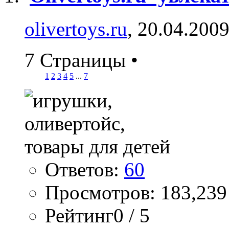
olivertoys.ru
, 20.04.200
7 Страницы
•
1
2
3
4
5
...
7
Ответов:
60
Просмотров: 183,239
Рейтинг0 / 5