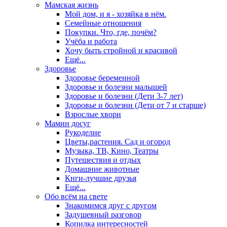
Мамская жизнь
Мой дом, и я - хозяйка в нём.
Семейные отношения
Покупки. Что, где, почём?
Учёба и работа
Хочу быть стройной и красивой
Ещё...
Здоровье
Здоровье беременной
Здоровье и болезни малышей
Здоровье и болезни (Дети 3-7 лет)
Здоровье и болезни (Дети от 7 и старше)
Взрослые хвори
Мамин досуг
Рукоделие
Цветы,растения. Сад и огород
Музыка, ТВ, Кино, Театры
Путешествия и отдых
Домашние животные
Кнги-лучшие друзья
Ещё...
Обо всём на свете
Знакомимся друг с другом
Задушевный разговор
Копилка интересностей