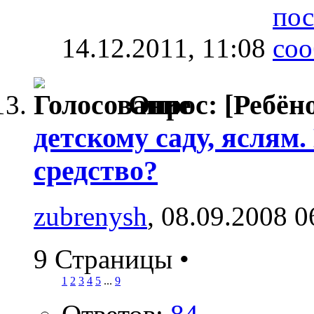
14.12.2011,
11:08
Опрос:
[Ребёно
детскому саду, яслям
средство?
zubrenysh
, 08.09.2008 0
9 Страницы
•
1
2
3
4
5
...
9