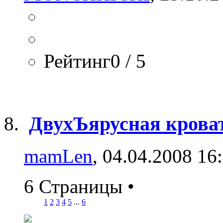
Рейтинг0 / 5
ДвухЪярусная крова
mamLen
, 04.04.2008 16
6 Страницы
•
1
2
3
4
5
...
6