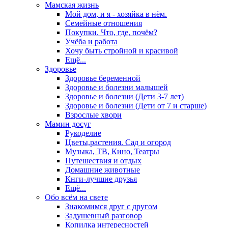
Мамская жизнь
Мой дом, и я - хозяйка в нём.
Семейные отношения
Покупки. Что, где, почём?
Учёба и работа
Хочу быть стройной и красивой
Ещё...
Здоровье
Здоровье беременной
Здоровье и болезни малышей
Здоровье и болезни (Дети 3-7 лет)
Здоровье и болезни (Дети от 7 и старше)
Взрослые хвори
Мамин досуг
Рукоделие
Цветы,растения. Сад и огород
Музыка, ТВ, Кино, Театры
Путешествия и отдых
Домашние животные
Кнги-лучшие друзья
Ещё...
Обо всём на свете
Знакомимся друг с другом
Задушевный разговор
Копилка интересностей