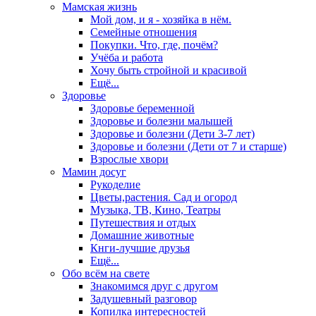
Мамская жизнь
Мой дом, и я - хозяйка в нём.
Семейные отношения
Покупки. Что, где, почём?
Учёба и работа
Хочу быть стройной и красивой
Ещё...
Здоровье
Здоровье беременной
Здоровье и болезни малышей
Здоровье и болезни (Дети 3-7 лет)
Здоровье и болезни (Дети от 7 и старше)
Взрослые хвори
Мамин досуг
Рукоделие
Цветы,растения. Сад и огород
Музыка, ТВ, Кино, Театры
Путешествия и отдых
Домашние животные
Кнги-лучшие друзья
Ещё...
Обо всём на свете
Знакомимся друг с другом
Задушевный разговор
Копилка интересностей