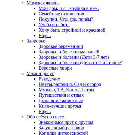
Мамская жизнь
Мой дом, и я - хозяйка в нём.
Семейные отношения
Покупки. Что, где, почём?
Учёба и работа
Хочу быть стройной и красивой
Ещё...
Здоровье
Здоровье беременной
Здоровье и болезни малышей
Здоровье и болезни (Дети 3-7 лет)
Здоровье и болезни (Дети от 7 и старше)
Взрослые хвори
Мамин досуг
Рукоделие
Цветы,растения. Сад и огород
Музыка, ТВ, Кино, Театры
Путешествия и отдых
Домашние животные
Кнги-лучшие друзья
Ещё...
Обо всём на свете
Знакомимся друг с другом
Задушевный разговор
Копилка интересностей