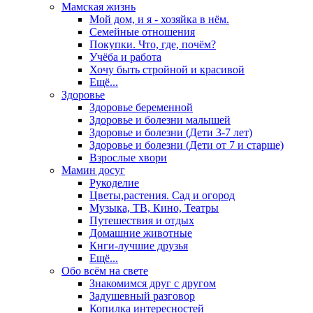
Мамская жизнь
Мой дом, и я - хозяйка в нём.
Семейные отношения
Покупки. Что, где, почём?
Учёба и работа
Хочу быть стройной и красивой
Ещё...
Здоровье
Здоровье беременной
Здоровье и болезни малышей
Здоровье и болезни (Дети 3-7 лет)
Здоровье и болезни (Дети от 7 и старше)
Взрослые хвори
Мамин досуг
Рукоделие
Цветы,растения. Сад и огород
Музыка, ТВ, Кино, Театры
Путешествия и отдых
Домашние животные
Кнги-лучшие друзья
Ещё...
Обо всём на свете
Знакомимся друг с другом
Задушевный разговор
Копилка интересностей