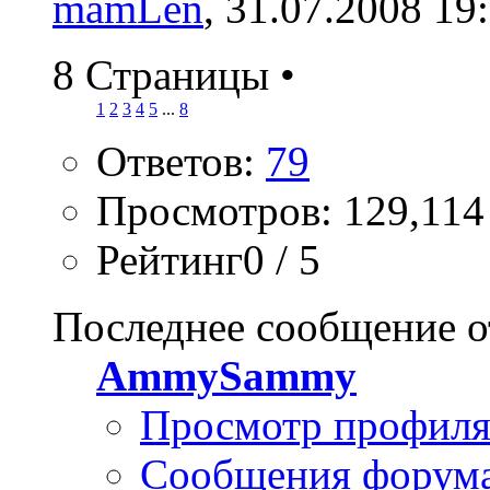
mamLen
, 31.07.2008 19
8 Страницы
•
1
2
3
4
5
...
8
Ответов:
79
Просмотров: 129,114
Рейтинг0 / 5
Последнее сообщение о
AmmySammy
Просмотр профил
Сообщения форум