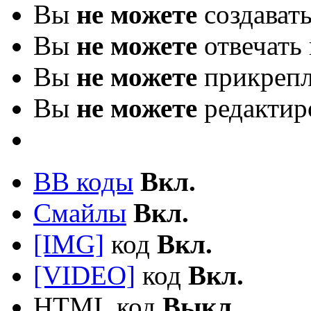
Вы
не можете
создават
Вы
не можете
отвечать 
Вы
не можете
прикрепл
Вы
не можете
редактир
BB коды
Вкл.
Смайлы
Вкл.
[IMG]
код
Вкл.
[VIDEO]
код
Вкл.
HTML код
Выкл.