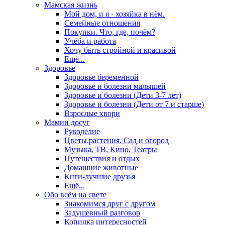
Мамская жизнь
Мой дом, и я - хозяйка в нём.
Семейные отношения
Покупки. Что, где, почём?
Учёба и работа
Хочу быть стройной и красивой
Ещё...
Здоровье
Здоровье беременной
Здоровье и болезни малышей
Здоровье и болезни (Дети 3-7 лет)
Здоровье и болезни (Дети от 7 и старше)
Взрослые хвори
Мамин досуг
Рукоделие
Цветы,растения. Сад и огород
Музыка, ТВ, Кино, Театры
Путешествия и отдых
Домашние животные
Кнги-лучшие друзья
Ещё...
Обо всём на свете
Знакомимся друг с другом
Задушевный разговор
Копилка интересностей