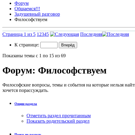
Форум
Общаемся!!!
Задушевный разговор
Философствуем
Страница 1 из 5
1
2
3
4
5
Последняя
К странице:
Показаны темы с 1 по 15 из 69
Форум:
Философствуем
Философские вопросы, темы и события на которые нельзя найти
хочется порассуждать.
Опции раздела
Отметить раздел прочитанным
Показать родительский раздел
Поиск по разделу