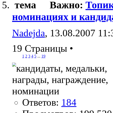
Важно:
Топик
номинациях и кандида
Nadejda
, 13.08.2007 11:
19 Страницы
•
1
2
3
4
5
...
19
Ответов:
184