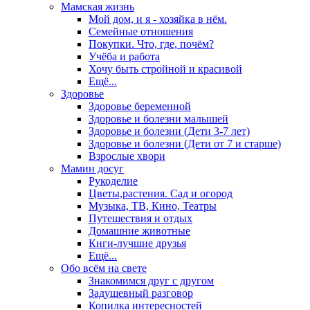
Мамская жизнь
Мой дом, и я - хозяйка в нём.
Семейные отношения
Покупки. Что, где, почём?
Учёба и работа
Хочу быть стройной и красивой
Ещё...
Здоровье
Здоровье беременной
Здоровье и болезни малышей
Здоровье и болезни (Дети 3-7 лет)
Здоровье и болезни (Дети от 7 и старше)
Взрослые хвори
Мамин досуг
Рукоделие
Цветы,растения. Сад и огород
Музыка, ТВ, Кино, Театры
Путешествия и отдых
Домашние животные
Кнги-лучшие друзья
Ещё...
Обо всём на свете
Знакомимся друг с другом
Задушевный разговор
Копилка интересностей