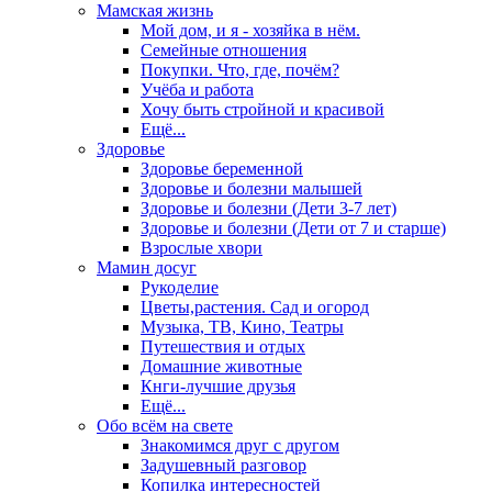
Мамская жизнь
Мой дом, и я - хозяйка в нём.
Семейные отношения
Покупки. Что, где, почём?
Учёба и работа
Хочу быть стройной и красивой
Ещё...
Здоровье
Здоровье беременной
Здоровье и болезни малышей
Здоровье и болезни (Дети 3-7 лет)
Здоровье и болезни (Дети от 7 и старше)
Взрослые хвори
Мамин досуг
Рукоделие
Цветы,растения. Сад и огород
Музыка, ТВ, Кино, Театры
Путешествия и отдых
Домашние животные
Кнги-лучшие друзья
Ещё...
Обо всём на свете
Знакомимся друг с другом
Задушевный разговор
Копилка интересностей