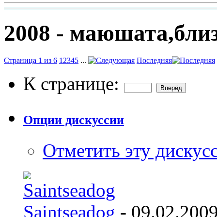
2008 - маюшата,бли
Страница 1 из 6
1
2
3
4
5
...
Последняя
К странице:
Опции дискуссии
Отметить эту дискус
Saintseadog
- 09.02.200