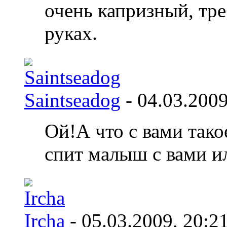
очень капризный, тре
руках.
Saintseadog
- 04.03.200
Ой!А что с вами так
спит малыш с вами и
Ircha
- 05.03.2009,
20:2