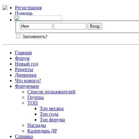
Регистрация
Помощь
Запомнить?
Главная
Форум
Новый год
Рецепты
Дневники
Что нового?
Форумчане
Список пользователей
Группы
ТОП
Топ месяца
Топ года
Топ форума
Награды
Календарь ДР
Справка