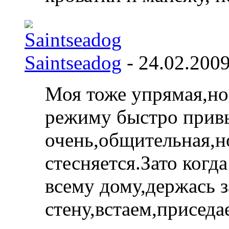
Saintseadog
- 24.02.200
Моя тоже упрямая,но
режиму быстро привы
очень,общительная,н
стесняется.Зато когд
всему дому,держась з
стену,встаем,присед