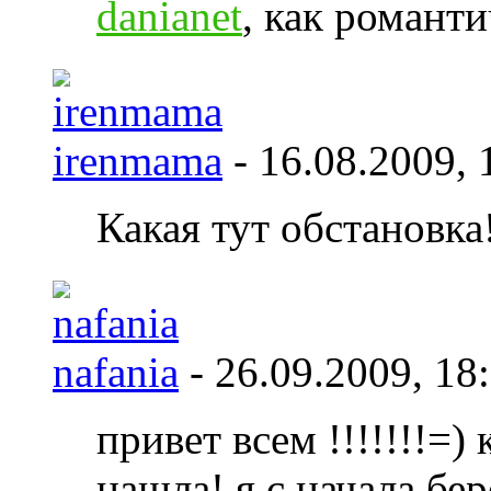
danianet
, как романти
irenmama
- 16.08.2009,
Какая тут обстановка
nafania
- 26.09.2009,
18
привет всем !!!!!!!=) 
нашла! я с начала бе