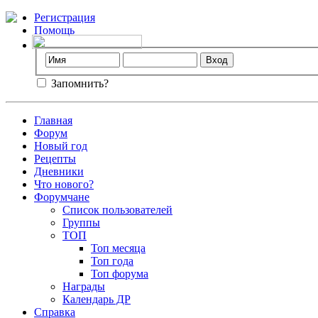
Регистрация
Помощь
Запомнить?
Главная
Форум
Новый год
Рецепты
Дневники
Что нового?
Форумчане
Список пользователей
Группы
ТОП
Топ месяца
Топ года
Топ форума
Награды
Календарь ДР
Справка