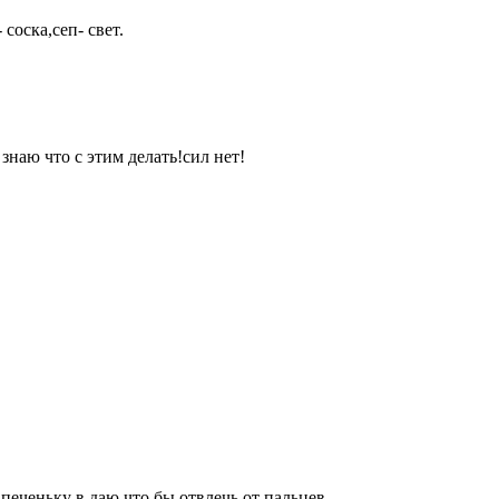
соска,сеп- свет.
знаю что с этим делать!сил нет!
 печеньку в даю,что бы отвлечь от пальцев.