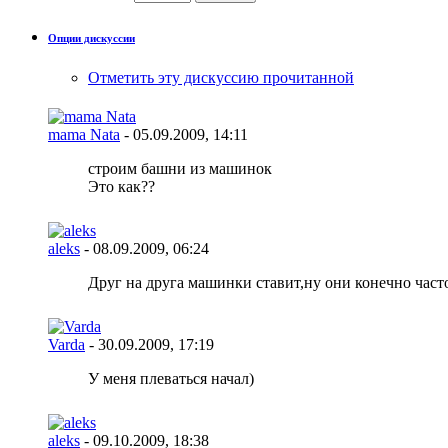
Опции дискуссии
Отметить эту дискуссию прочитанной
mama Nata
- 05.09.2009,
14:11
строим башни из машинок
Это как??
aleks
- 08.09.2009,
06:24
Друг на друга машинки ставит,ну они конечно часто
Varda
- 30.09.2009,
17:19
У меня плеваться начал)
aleks
- 09.10.2009,
18:38