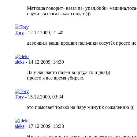
Матюша говорит- неззя,па- упал,биби- машина,тоса- 
научился шагать как солдат )))
Tory
- 12.12.2009,
21:40
девочки,а ваши крошки пальчики сосут?я просто не 
aleks
- 14.12.2009,
14:30
Да у нас часто палец во рту,а то и два)))
просто я все время убираю.
Tory
- 15.12.2009,
03:34
это помогает только на пару минут,к сожалению!((
aleks
- 17.12.2009,
13:38
Ну да так же и у нас,я ему то игрушку,то сухарик,то