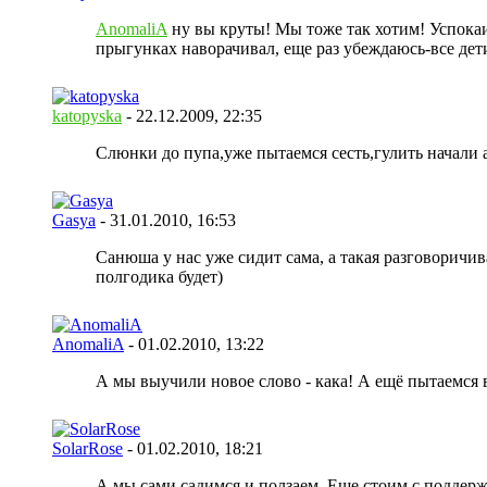
AnomaliA
ну вы круты! Мы тоже так хотим! Успокаив
прыгунках наворачивал, еще раз убеждаюсь-все дет
katopyska
- 22.12.2009,
22:35
Слюнки до пупа,уже пытаемся сесть,гулить начали 
Gasya
- 31.01.2010,
16:53
Санюша у нас уже сидит сама, а такая разговоричив
полгодика будет)
AnomaliA
- 01.02.2010,
13:22
А мы выучили новое слово - кака! А ещё пытаемся в
SolarRose
- 01.02.2010,
18:21
А мы сами садимся и ползаем. Еще стоим с поддер