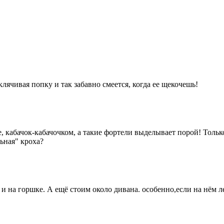
лячивая попку и так забавно смеется, когда ее щекочешь!
кабачок-кабачочком, а такие фортели выделывает порой! Только 
льная" кроха?
 и на горшке. А ещё стоим около дивана. особенно,если на нём 