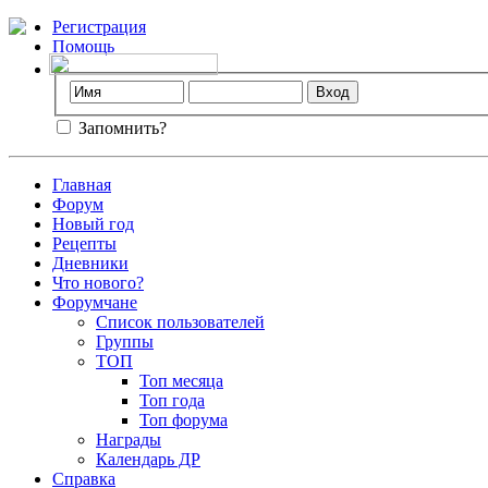
Регистрация
Помощь
Запомнить?
Главная
Форум
Новый год
Рецепты
Дневники
Что нового?
Форумчане
Список пользователей
Группы
ТОП
Топ месяца
Топ года
Топ форума
Награды
Календарь ДР
Справка