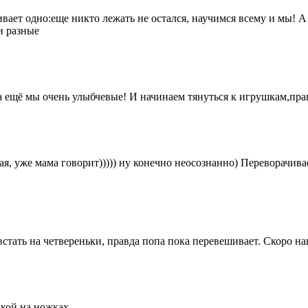
ает одно:еще никто лежать не остался, научимся всему и мы! А Я
и разные
а ещё мы очень улыбчевые! И начинаем тянуться к игрушкам,прав
ая, уже мама говорит))))) ну конечно неосознанно) Переворачива
стать на четвереньки, правда попа пока перевешивает. Скоро на
жкой на ножках