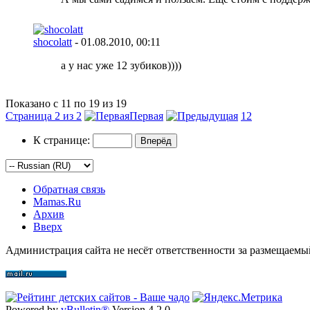
shocolatt
- 01.08.2010,
00:11
а у нас уже 12 зубиков))))
Показано с 11 по 19 из 19
Страница 2 из 2
Первая
1
2
К странице:
Обратная связь
Mamas.Ru
Архив
Вверх
Администрация сайта не несёт ответственности за размещаемы
Powered by
vBulletin®
Version 4.2.0