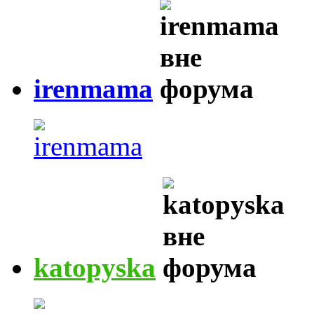
irenmama
katopyska