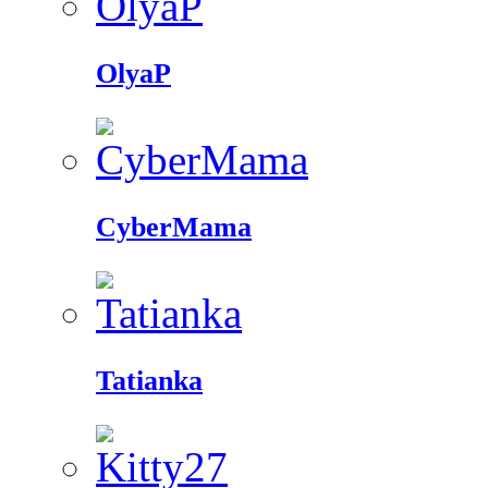
OlyaP
CyberMama
Tatianka