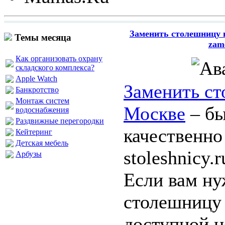
Заменить столешницу в
Темы месяца
zame
Как организовать охрану
складского комплекса?
Apple Watch
Заменить ст
Банкротство
Монтаж систем
Москве
– бы
водоснабжения
Раздвижные перегородки
качественно
Кейтеринг
Детская мебель
stoleshnicy.r
Арбузы
Если вам ну
столешницу
доступной ц