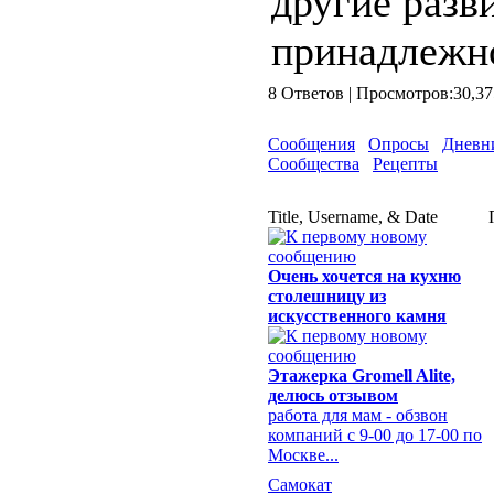
другие раз
принадлежно
8 Ответов | Просмотров:3
Сообщения
Опросы
Дневн
Сообщества
Рецепты
Title, Username, & Date
Очень хочется на кухню
столешницу из
искусственного камня
Этажерка Gromell Alite,
делюсь отзывом
работа для мам - обзвон
компаний с 9-00 до 17-00 по
Москве...
Самокат