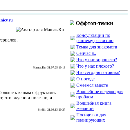
nicy.ru
Оффтоп-темки
Консультации по
териалов.
раннему развитию
Темка для знакомств
Сейчас я..
Что у нас хорошего?
Что у нас плохого?
Mamas.Ru -31.07.25 10:13
Что сегодня готовим?
О погоде
Смеемся вместе
Волшебное ведерко для
 больше к кашам с фруктами.
проблем
, что вкусно и полезно, и
Волшебная книга
желаний
Bridjit -21.09.13 20:27
Посиделки для
планирующих