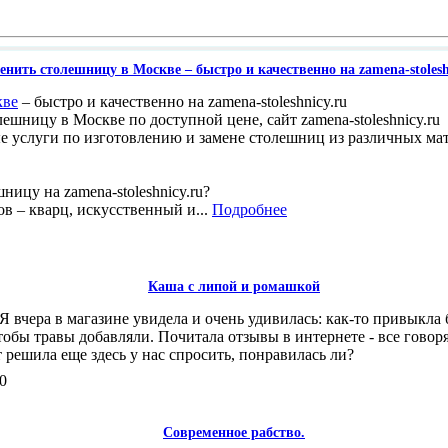
енить столешницу в Москве – быстро и качественно на zamena-stolesh
кве
– быстро и качественно на zamena-stoleshnicy.ru
ешницу в Москве по доступной цене, сайт zamena-stoleshnicy.ru
е услуги по изготовлению и замене столешниц из различных ма
ницу на zamena-stoleshnicy.ru?
 – кварц, искусственный и...
Подробнее
,351
Каша с липой и ромашкой
 Я вчера в магазине увидела и очень удивилась: как-то привыкла
тобы травы добавляли. Почитала отзывы в интернете - все говорят
 решила еще здесь у нас спросить, понравилась ли?
2,940
Современное рабство.