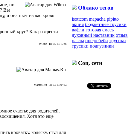
мне, но
Облако тегов
я? Вы
у, и она пьёт из вас кровь
isottcom
mapacha
pipitto
акция
бюджетные трусики
вафли
готовая смесь
орочный круг? Как разгрести
духовный наставник
отзыв
пазлы
предо беби
трусики
Wilma -18.05.13 17:05
трусики подгузники
Соц. сети
Mamas.Ru -08.03.13 04:50
омное счастье для родителей.
восхищения. Хотя это еще
ть кроватку, коляску, стул для