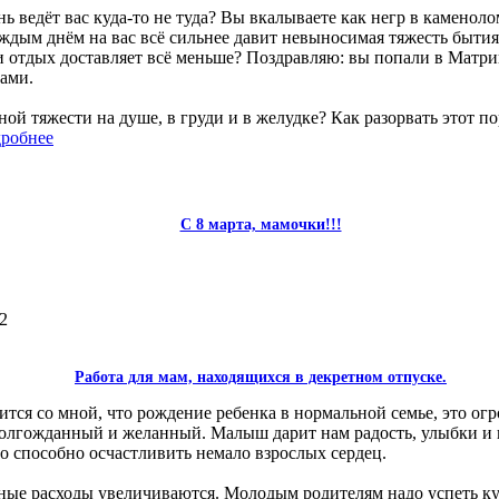
ь ведёт вас куда-то не туда? Вы вкалываете как негр в каменоло
 каждым днём на вас всё сильнее давит невыносимая тяжесть быти
ти отдых доставляет всё меньше? Поздравляю: вы попали в Матриц
ами.
ной тяжести на душе, в груди и в желудке? Как разорвать этот п
робнее
417
С 8 марта, мамочки!!!
5,382
Работа для мам, находящихся в декретном отпуске.
тся со мной, что рождение ребенка в нормальной семье, это огр
долгожданный и желанный. Малыш дарит нам радость, улыбки и 
но способно осчастливить немало взрослых сердец.
ые расходы увеличиваются. Молодым родителям надо успеть купи