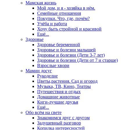
Мамская жизнь
Мой дом, и я - хозяйка в нём.
Семейные отношения
Покупки. Что, где, почём?
Учёба и работа
Хочу быть стройной и красивой
Ещё...
Здоровье
Здоровье беременной
Здоровье и болезни малышей
Здоровье и болезни (Дети 3-7 лет)
Здоровье и болезни (Дети от 7 и старше)
Взрослые хвори
Мамин досуг
Рукоделие
Цветы,растения. Сад и огород
Музыка, ТВ, Кино, Театры
Путешествия и отдых
Домашние животные
Кнги-лучшие друзья
Ещё...
Обо всём на свете
Знакомимся друг с другом
Задушевный разговор
Копилка интересностей