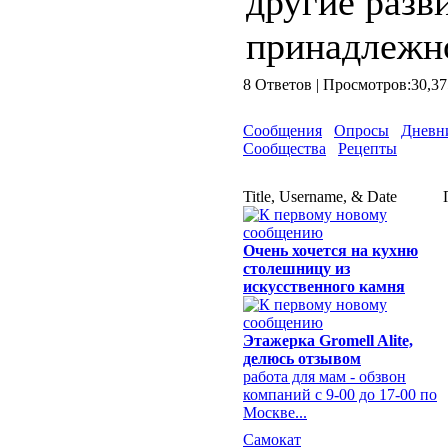
другие раз
принадлежно
8 Ответов | Просмотров:3
Сообщения
Опросы
Дневн
Сообщества
Рецепты
Title, Username, & Date
Очень хочется на кухню
столешницу из
искусственного камня
Этажерка Gromell Alite,
делюсь отзывом
работа для мам - обзвон
компаний с 9-00 до 17-00 по
Москве...
Самокат