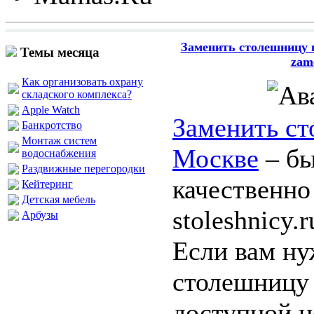
Заменить столешницу в
Темы месяца
zame
Как организовать охрану
складского комплекса?
Apple Watch
Заменить ст
Банкротство
Монтаж систем
Москве
– бы
водоснабжения
Раздвижные перегородки
качественно
Кейтеринг
Детская мебель
stoleshnicy.r
Арбузы
Если вам ну
столешницу
доступной ц