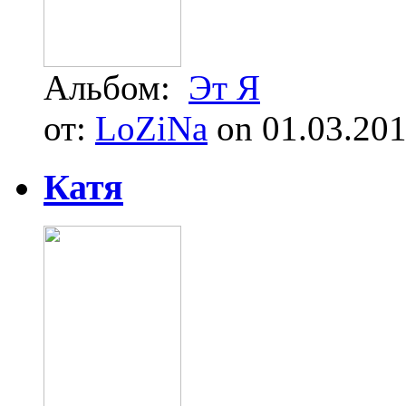
Альбом:
Эт Я
от:
LoZiNa
on 01.03.20
Катя