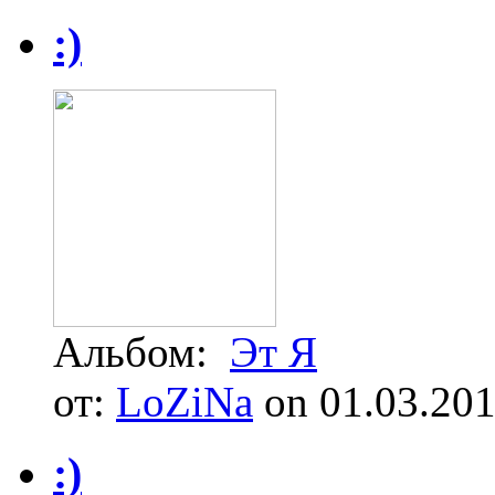
:)
Альбом:
Эт Я
от:
LoZiNa
on 01.03.20
:)