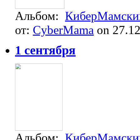
Альбом:
КиберМамский
от:
CyberMama
on 27.12
1 сентября
Альбом:
КиберМамский