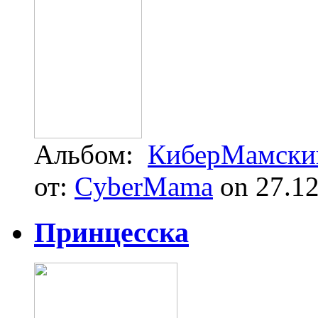
Альбом:
КиберМамский
от:
CyberMama
on 27.12
Принцесска