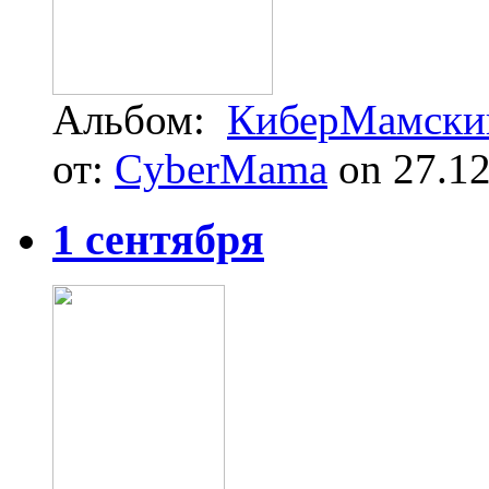
Альбом:
КиберМамский
от:
CyberMama
on 27.12
1 сентября