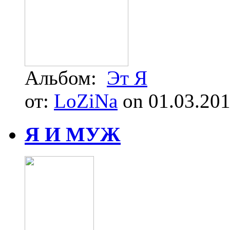
Альбом:
Эт Я
от:
LoZiNa
on 01.03.20
Я И МУЖ