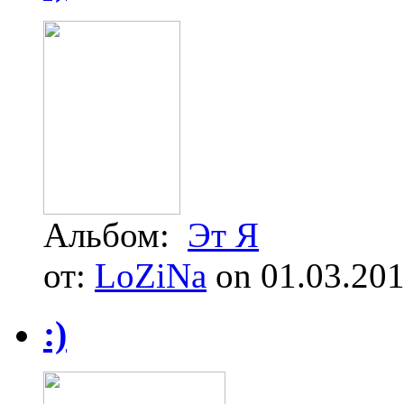
Альбом:
Эт Я
от:
LoZiNa
on 01.03.20
:)