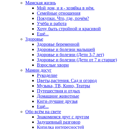
Мамская жизнь
Мой дом, и я - хозяйка в нём.
Семейные отношения
Покупки. Что, где, почём?
Учёба и работа
Хочу быть стройной и красивой
Ещё...
Здоровье
Здоровье беременной
Здоровье и болезни малышей
Здоровье и болезни (Дети 3-7 лет)
Здоровье и болезни (Дети от 7 и старше)
Взрослые хвори
Мамин досуг
Рукоделие
Цветы,растения. Сад и огород
Музыка, ТВ, Кино, Театры
Путешествия и отдых
Домашние животные
Кнги-лучшие друзья
Ещё...
Обо всём на свете
Знакомимся друг с другом
Задушевный разговор
Копилка интересностей