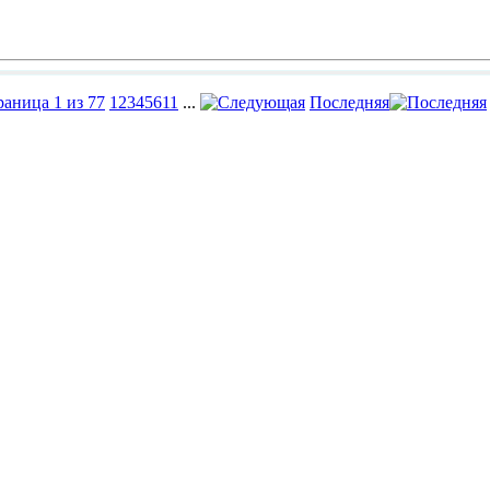
раница 1 из 77
1
2
3
4
5
6
11
...
Последняя