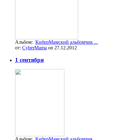
Альбом:
КиберМамский альбомчик ...
от:
CyberMama
on 27.12.2012
1 сентября
Альбом:
КиберМамский альбомчик ...