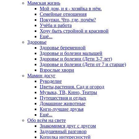
Мамская жизнь
Мой дом, и я - хозяйка в нём.
Семейные отношения
Покупки. Что, где, почём?
Учёба и работа
Хочу быть стройной и красивой
Ещё...
Здоровье
Здоровье беременной
Здоровье и болезни малышей
Здоровье и болезни (Дети 3-7 лет)
Здоровье и болезни (Дети от 7 и старше)
Взрослые хвори
Мамин досуг
Рукоделие
Цветы,растения. Сад и огород
Музыка, ТВ, Кино, Театры
Путешествия и отдых
Домашние животные
Кнги-лучшие друзья
Ещё...
Обо всём на свете
Знакомимся друг с другом
Задушевный разговор
Копилка интересностей