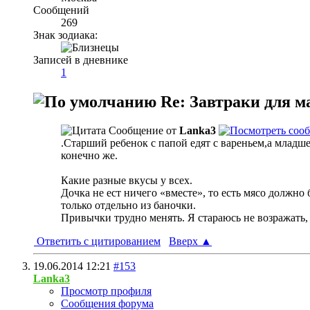
Сообщений
269
Знак зодиака:
Записей в дневнике
1
Re: Завтраки для 
Сообщение от
Lanka3
.Старший ребенок с папой едят с вареньем,а младш
конечно же.
Какие разные вкусы у всех.
Дочка не ест ничего «вместе», то есть мясо должно 
только отдельно из баночки.
Привычки трудно менять. Я стараюсь не возражать,
Ответить с цитированием
Вверх
▲
19.06.2014
12:21
#153
Lanka3
Просмотр профиля
Сообщения форума