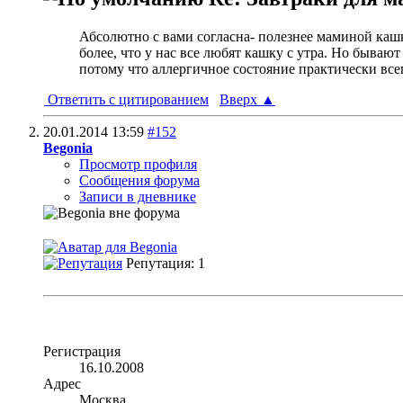
Абсолютно с вами согласна- полезнее маминой каш
более, что у нас все любят кашку с утра. Но бываю
потому что аллергичное состояние практически всег
Ответить с цитированием
Вверх
▲
20.01.2014
13:59
#152
Begonia
Просмотр профиля
Сообщения форума
Записи в дневнике
Репутация: 1
Регистрация
16.10.2008
Адрес
Москва