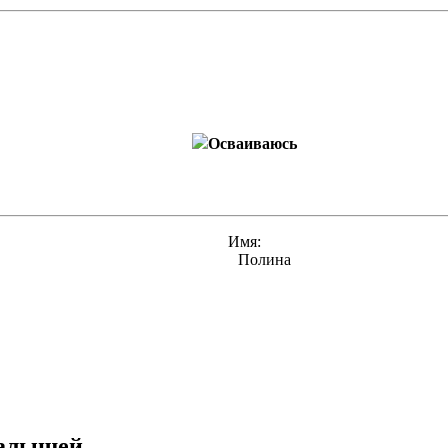
Осваиваюсь
Имя:
Полина
малышей