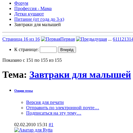
Форум
Профессия - Мама
Детки кушают
Питание (от года до 3-х)
Завтраки для малышей
Страница 16 из 16
Первая
...
6
11
12
13
1
К странице:
Показано с 151 по 155 из 155
Тема:
Завтраки для малышей
Опции темы
Версия для печати
Отправить по электронной почте…
Подписаться на эту тему…
02.02.2010
15:31
#1