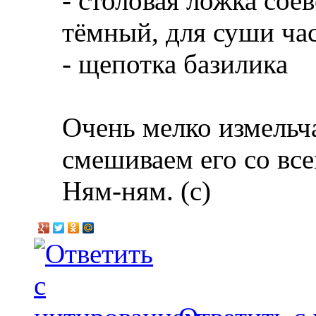
- столовая ложка сое
тёмный, для суши ча
- щепотка базилика
Очень мелко измельча
смешиваем его со вс
Ням-ням. (с)