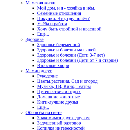
Мамская жизнь
Мой дом, и я - хозяйка в нём.
Семейные отношения
Покупки. Что, где, почём?
Учёба и работа
Хочу быть стройной и красивой
Ещё...
Здоровье
Здоровье беременной
Здоровье и болезни малышей
Здоровье и болезни (Дети 3-7 лет)
Здоровье и болезни (Дети от 7 и старше)
Взрослые хвори
Мамин досуг
Рукоделие
Цветы,растения. Сад и огород
Музыка, ТВ, Кино, Театры
Путешествия и отдых
Домашние животные
Кнги-лучшие друзья
Ещё...
Обо всём на свете
Знакомимся друг с другом
Задушевный разговор
Копилка интересностей