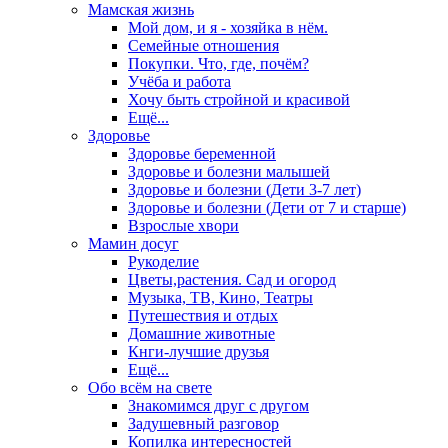
Мамская жизнь
Мой дом, и я - хозяйка в нём.
Семейные отношения
Покупки. Что, где, почём?
Учёба и работа
Хочу быть стройной и красивой
Ещё...
Здоровье
Здоровье беременной
Здоровье и болезни малышей
Здоровье и болезни (Дети 3-7 лет)
Здоровье и болезни (Дети от 7 и старше)
Взрослые хвори
Мамин досуг
Рукоделие
Цветы,растения. Сад и огород
Музыка, ТВ, Кино, Театры
Путешествия и отдых
Домашние животные
Кнги-лучшие друзья
Ещё...
Обо всём на свете
Знакомимся друг с другом
Задушевный разговор
Копилка интересностей