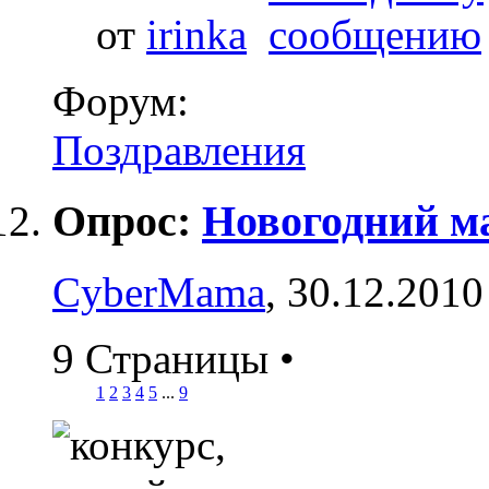
от
irinka
Форум:
Поздравления
Опрос:
Новогодний м
CyberMama
, 30.12.2010
9 Страницы
•
1
2
3
4
5
...
9