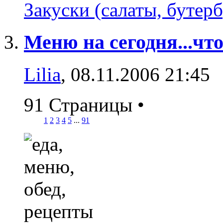
Закуски (салаты, бутерб
Меню на сегодня...чт
Lilia
, 08.11.2006 21:45
91 Страницы
•
1
2
3
4
5
...
91