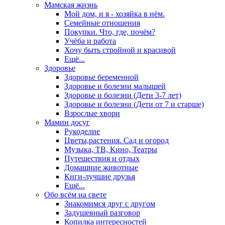
Мамская жизнь
Мой дом, и я - хозяйка в нём.
Семейные отношения
Покупки. Что, где, почём?
Учёба и работа
Хочу быть стройной и красивой
Ещё...
Здоровье
Здоровье беременной
Здоровье и болезни малышей
Здоровье и болезни (Дети 3-7 лет)
Здоровье и болезни (Дети от 7 и старше)
Взрослые хвори
Мамин досуг
Рукоделие
Цветы,растения. Сад и огород
Музыка, ТВ, Кино, Театры
Путешествия и отдых
Домашние животные
Кнги-лучшие друзья
Ещё...
Обо всём на свете
Знакомимся друг с другом
Задушевный разговор
Копилка интересностей