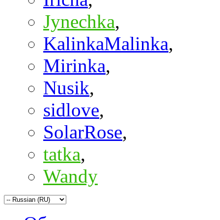
Jynechka
,
KalinkaMalinka
,
Mirinka
,
Nusik
,
sidlove
,
SolarRose
,
tatka
,
Wandy