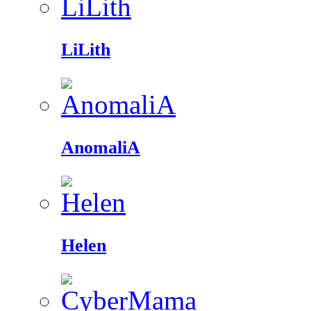
LiLith
AnomaliA
Helen