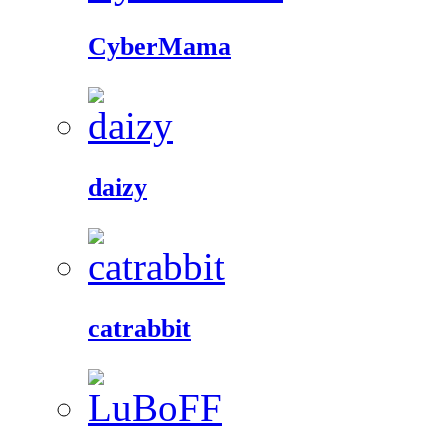
CyberMama
daizy
catrabbit