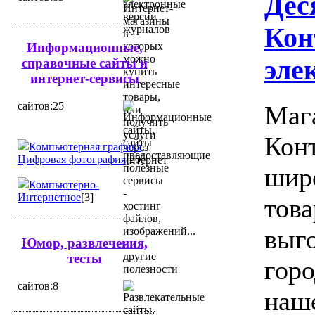
Дес
Кон
Информационные,
эле
справочные сайты и
интернет-сервисы
cайтов:25
Маг
Конт
Компьютерная графика,
Цифровая фотография
[20]
шир
Компьютерно-
Интернетное
[3]
това
выг
Юмор, развлечения,
тесты
горо
cайтов:8
наш