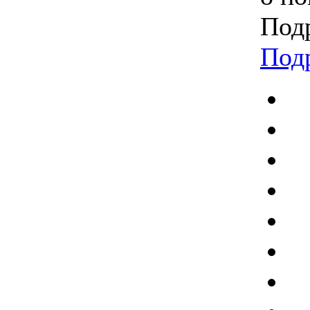
Подр
Под