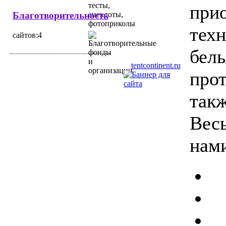
при
Благотворительность
техн
cайтов:4
бель
tentcontinent.ru
прот
такж
Вес
нами