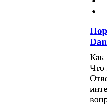
Пор
Dam
Как
Что 
Отв
инт
воп