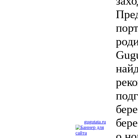
захо
Пре
пор
роди
Gugu
найд
рек
подг
бере
бере
gugutata.ru
о н