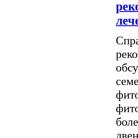
рек
леч
Спр
рек
обсу
семе
фито
фит
боле
две