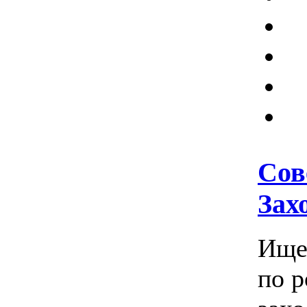
Сов
Зах
Ище
по р