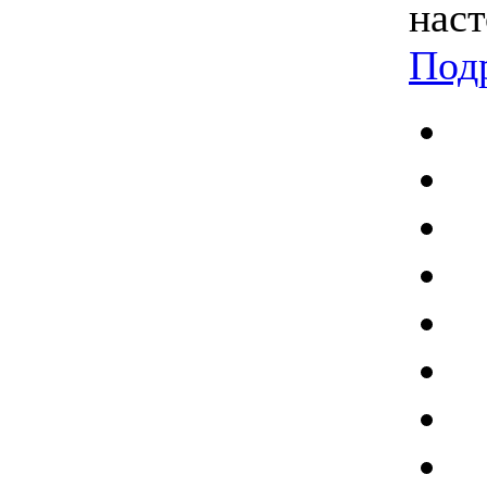
наст
Под