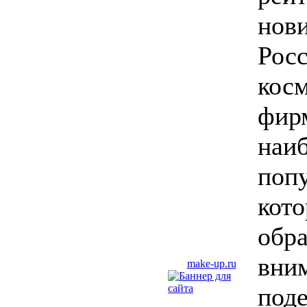
нови
Росс
косм
фир
наи
поп
кото
обра
вни
make-up.ru
под