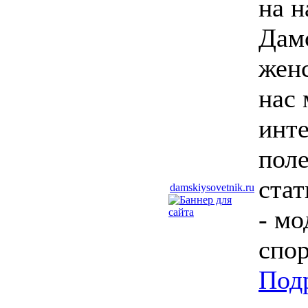
на н
Дам
жен
нас 
инте
поле
стат
damskiysovetnik.ru
- мо
спор
Под