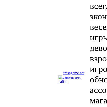
всег
эко
вес
игры
дево
взро
игро
freshgame.net
обн
асс
маг