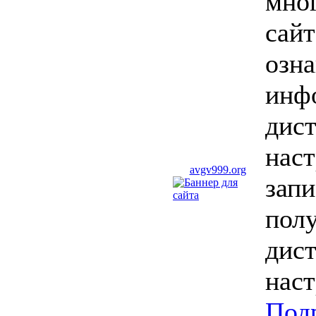
мно
сай
озна
инф
дис
наст
avgv999.org
запи
пол
дис
наст
Под