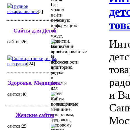
Грудное
дет
вскармливание
[2]
тов
Сайты для Детей
Инт
cайтов:26
детс
Сказки, стишки, игры,
раскраски
[24]
това
радо
Здоровье. Медицина.
и В
cайтов:46
Санк
Женские сайты
Мос
cайтов:25