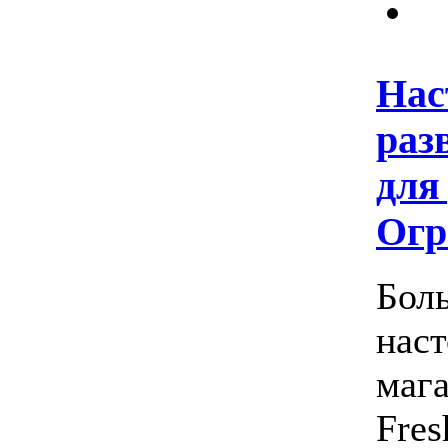
Нас
раз
для
Огр
Бол
наст
маг
Fres