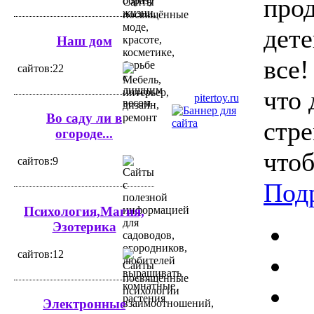
про
дете
Наш дом
все
cайтов:22
что 
pitertoy.ru
Во саду ли в
стре
огороде...
чтоб
cайтов:9
Под
Психология,Магия,
Эзотерика
cайтов:12
Электронные