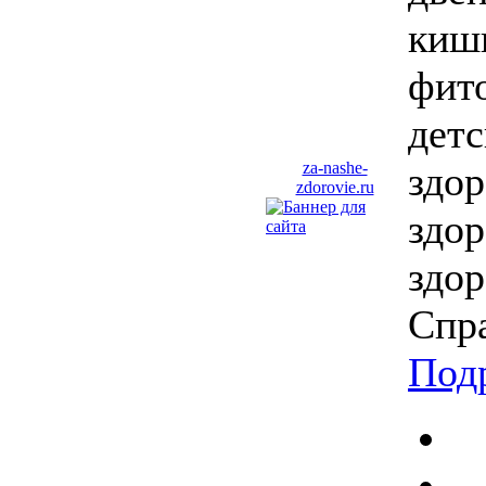
киш
фит
детс
здо
za-nashe-
zdorovie.ru
здор
здор
Спра
Под