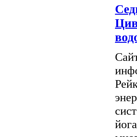
Сед
Цив
вод
Сай
инф
Рейк
энер
сист
йога