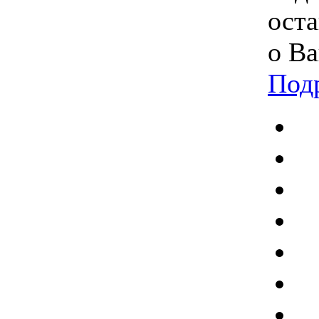
оста
о Ва
Под