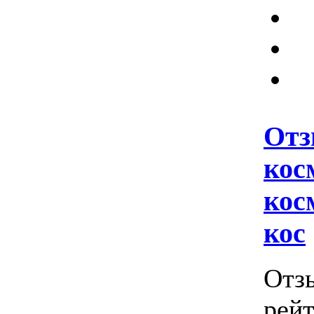
Отз
кос
кос
кос
Отз
рейт