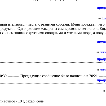
прод
от
Iro
ий итальянец - пасты с разными соусами. Меня поражает, чего
родуктов! Одни детские макароны семперовские чего стоят. Еще
лю я их смешивая с детскими овощными и мясными пюре, а получа
прод
от
mama
прод
от
mama
 20:39 ---------- Предыдущее сообщение было написано в 20:21 -------
прод
от
сливочное - 10 г, сахар, соль.