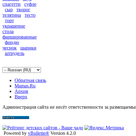
спагетти
суфле
сыр
творог
телятина
тесто
торт
украшение
стола
фаршированные
фондю
чеснок
шарики
штрудель
Обратная связь
Mamas.Ru
Архив
Вверх
Администрация сайта не несёт ответственности за размещаемы
Powered by
vBulletin®
Version 4.2.0