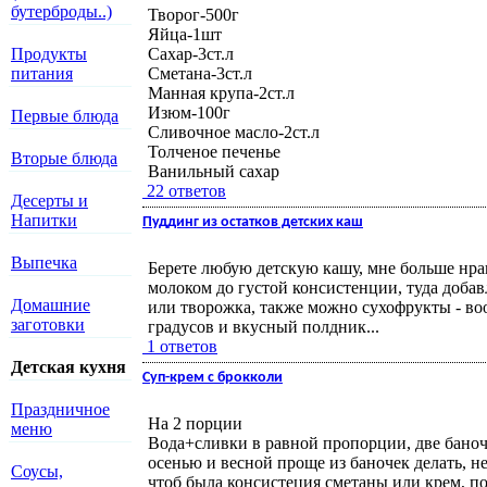
бутерброды..)
Творог-500г
Яйца-1шт
Сахар-3ст.л
Продукты
Сметана-3ст.л
питания
Манная крупа-2ст.л
Изюм-100г
Первые блюда
Сливочное масло-2ст.л
Толченое печенье
Вторые блюда
Ванильный сахар
22 ответов
Десерты и
Напитки
Пуддинг из остатков детских каш
Выпечка
Берете любую детскую кашу, мне больше нра
молоком до густой консистенции, туда доба
Домашние
или творожка, также можно сухофрукты - воо
заготовки
градусов и вкусный полдник...
1 ответов
Детская кухня
Суп-крем с брокколи
Праздничное
На 2 порции
меню
Вода+сливки в равной пропорции, две баноч
осенью и весной проще из баночек делать, н
Соусы,
чтоб была консистеция сметаны или крем, п