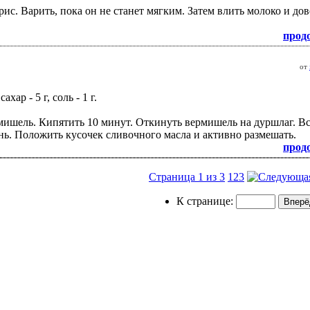
ис. Варить, пока он не станет мягким. Затем влить молоко и дов
прод
от
ахар - 5 г, соль - 1 г.
рмишель. Кипятить 10 минут. Откинуть вермишель на дуршлаг. В
ь. Положить кусочек сливочного масла и активно размешать.
прод
Страница 1 из 3
1
2
3
К странице: