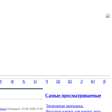
У
Ф
Х
Ц
Ч
Ш
Щ
Э
Ю
Я
Самые просматриваемые
Творожная запеканка.
linka
Размещено: 03.08.2008 22:08
Вкусные кашки для наших дето...