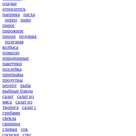
оладьи
относитесь
паприка
пасха
перец
пиво
пирог
пирожное
пицца
подлива
полезная
колбаса
помазло
порционные
пакетики
похлебка
приправы
продуткы
рецепт
рыба
рыбные блюда
салат
салат из
мяса
салат из
творога
салат с
грибами
свекла
свинина
сливки
сок
сосиски
соус