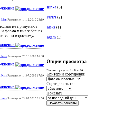
irinka
(3)
олжение
NNN
(2)
n Man
Размещено: 14.12.2010 23:19
 только не придумают
aleks
(1)
 и форма у низ забавная
ется по-взрослому.
agam
(1)
олжение
 Nata
Размещено: 25.10.2009 16:08
Опции просмотра
олжение
Показаны рецепты 1 - 8 из 20
Критерий сортировки
 Nata
Размещено: 14.07.2009 17:39
---
Сортировать по
олжение
Показать
irinka
Размещено: 24.07.2010 21:56