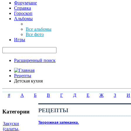
Форумчане
Справка
Гороскоп
Альбомы
Все альбомы
Все фото
Игры
Расширенный поиск
Рецепты
Детская кухня
#
А
Б
В
Г
Д
Е
Ж
З
И
РЕЦЕПТЫ
Категории
Творожная запеканка.
Закуски
(салаты,