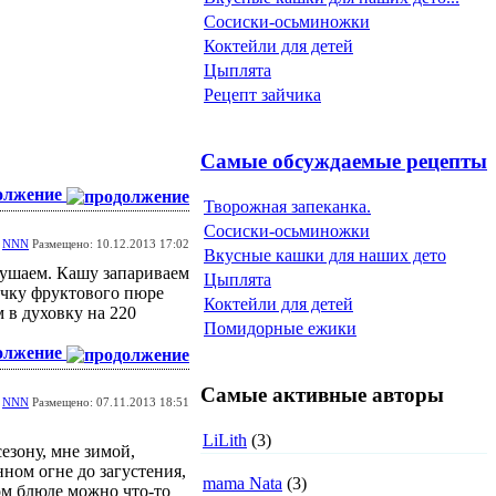
Сосиски-осьминожки
Коктейли для детей
Цыплята
Рецепт зайчика
Самые обсуждаемые рецепты
олжение
Творожная запеканка.
Сосиски-осьминожки
т
NNN
Размещено: 10.12.2013 17:02
Вкусные кашки для наших дето
кушаем. Кашу запариваем
Цыплята
очку фруктового пюре
Коктейли для детей
 в духовку на 220
Помидорные ежики
олжение
Самые активные авторы
т
NNN
Размещено: 07.11.2013 18:51
LiLith
(3)
езону, мне зимой,
ном огне до загустения,
mama Nata
(3)
ом блюде можно что-то