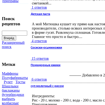
приправы
сметанкой...
1 ответов
Детская паста
Поиск
рецептов
А мой Митюшка кушает ну прямо как настоящ
производители, столько всяких интересных п
в форме гусят. Развлекуха сплошная. Готов
Главное что просто и быстро....
4 ответов
Расширенный
поиск
Сосиски-осьминожки
15 ответов
Метки
Помидорные ежики
Маффины
---------- Добавлено в
Полуфабрикаты
6 ответов
Рулет
Тосты
Шашлыки
суп молочный с рисом
баклажаны
бутербродики
Ингредиенты:
выбрать
Рис - 20 г, молоко - 200 г, вода - 200 г, масло 
колбасные
Приготовление