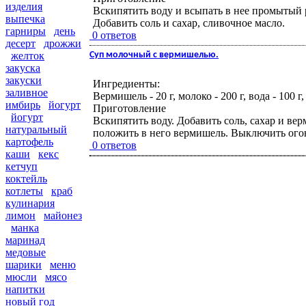
изделия
Вскипятить воду и всыпать в нее промытый р
выпечка
Добавить соль и сахар, сливочное масло.
гарниры
день
0 ответов
десерт
дрожжи
Суп молочный с вермишелью.
желток
закуска
закуски
Ингредиенты:
заливное
Вермишель - 20 г, молоко - 200 г, вода - 100 г, с
имбирь
йогурт
Приготовление
йогурт
Вскипятить воду. Добавить соль, сахар и ве
натуральный
положить в него вермишель. Выключить огон
картофель
0 ответов
каши
кекс
кетчуп
коктейль
котлеты
краб
кулинария
лимон
майонез
манка
маринад
медовые
шарики
меню
мюсли
мясо
напитки
новый год