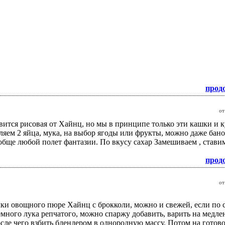
прод
о
вится рисовая от Хайнц, но мы в принципе только эти кашки и 
вляем 2 яйца, мука, на выбор ягоды или фрукты, можно даже бан
бще любой полет фантазии. По вкусу сахар Замешиваем , ставим
прод
о
ки овощного пюре Хайнц с брокколи, можно и свежей, если по с
емного лука репчатого, можно спаржу добавить, варить на медлен
осле чего взбить блендером в однородную массу. Потом на готов