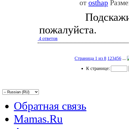
от
osthap
Размещ
Подскажи
пожалуйста.
4 ответов
Страница 1 из 8
1
2
3
4
5
6
...
К странице:
Обратная связь
Mamas.Ru