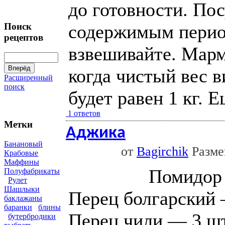
до готовности. Пос
содержимым перио
Поиск
рецептов
взвешивайте. Марм
когда чистый вес 
Расширенный
поиск
будет равен 1 кг. Е
1 ответов
Метки
Аджика
Банановый
от
Bagirchik
Размещ
Крабовые
Маффины
Помидор
Полуфабрикаты
Рулет
Шашлыки
Перец болгарский 
баклажаны
баранки
блины
Перец чили — 3 ш
бутербродики