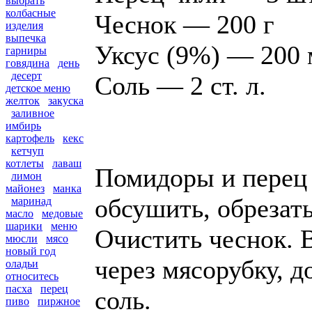
выбрать
колбасные
Чеснок — 200 г
изделия
выпечка
Уксус (9%) — 200 
гарниры
говядина
день
десерт
Соль — 2 ст. л.
детское меню
желток
закуска
заливное
имбирь
картофель
кекс
кетчуп
котлеты
лаваш
Помидоры и перец
лимон
майонез
манка
обсушить, обрезат
маринад
масло
медовые
шарики
меню
Очистить чеснок. 
мюсли
мясо
новый год
через мясорубку, д
оладьи
относитесь
пасха
перец
соль.
пиво
пиржное