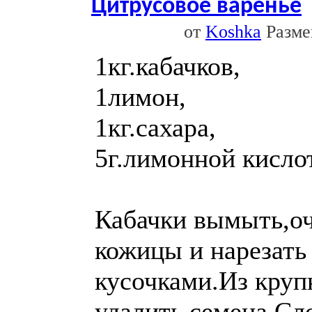
Цитрусовое варенье
от
Koshka
Размещ
1кг.кабачков,
1лимон,
1кг.сахара,
5г.лимонной кисло
Кабачки вымыть,оч
кожицы и нарезат
кусочками.Из круп
удалить семена.Сл