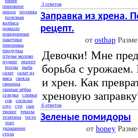
пирог
3 ответов
пирожное
пицца
подлива
Заправка из хрена. 
полезная
колбаса
рецепт.
помазло
порционные
от
osthap
Размещ
пакетики
приправы
продуткы
Девочки! Мне пред
птичье молоко
пудинг
рецепт
борьба с урожаем.
роллы
рыба
салат
салат из
и хрен. Как превра
мяса
свекла
свинина
свиные рёбра
хреновую заправку
селедка
сливки
сок
сосиски
6 ответов
соус
суп
сыр
творог
текила
Зеленые помидоры
телятина
тесто
торт
от
honey
Размещ
украшение
стола