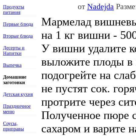
от
Nadejda
Размещ
Продукты
питания
Мармелад вишнев
Первые блюда
на 1 кг вишни - 500
Вторые блюда
У вишни удалите к
Десерты и
Напитки
выложите плоды в
Выпечка
подогрейте на слаб
Домашние
заготовки
не пустят сок. гор
Детская кухня
протрите через сит
Праздничное
Полученное пюре 
меню
Соусы,
сахаром и варите н
приправы