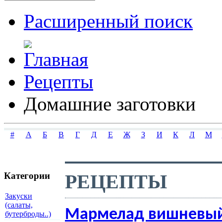
Расширенный поиск
Рецепты
Домашние заготовки
#
А
Б
В
Г
Д
Е
Ж
З
И
К
Л
М
РЕЦЕПТЫ
Категории
Закуски
(салаты,
Мармелад вишневы
бутерброды..)