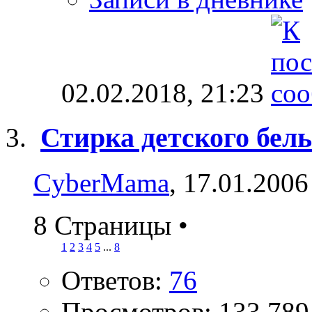
02.02.2018,
21:23
Стирка детского бел
CyberMama
, 17.01.2006
8 Страницы
•
1
2
3
4
5
...
8
Ответов:
76
Просмотров: 133,789