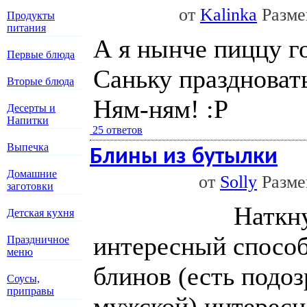
от
Kalinka
Размещ
Продукты
питания
А я нынче пиццу г
Первые блюда
Саньку праздновать
Вторые блюда
Ням-ням! :P
Десерты и
Напитки
25 ответов
Выпечка
Блины из бутылки
Домашние
от
Solly
Размещ
заготовки
Наткну
Детская кухня
интересный способ
Праздничное
меню
блинов (есть подоз
Соусы,
приправы
мужской) интересн