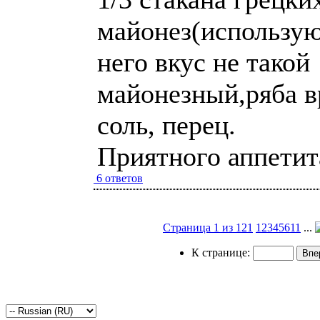
майонез(использу
него вкус не такой
майонезный,ряба в
соль, перец.
Приятного аппетит
6 ответов
Страница 1 из 121
1
2
3
4
5
6
11
...
К странице: