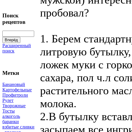
пробовал?
Поиск
рецептов
1. Берем стандартн
Расширенный
литровую бутылку, 
поиск
ложек муки с горко
Метки
сахара, пол ч.л соли
Банановый
растительного масл
Картофельные
Профитроли
молока.
Рулет
Творожные
Тосты
2.В бутылку вставл
алкоголь
баранки
засыпаем все ингр
взбитые сливки