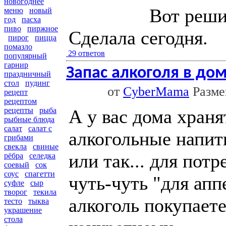
новогоднее
Вот реши
меню
новый
год
пасха
пиво
пиржное
Сделала сегодня.
пирог
пицца
помазло
29 ответов
популярный
гарнир
Запас алкоголя в до
праздничный
стол
пудинг
от
CyberMama
Размещ
рецепт
рецептом
А у вас дома храня
рецепты
рыба
рыбные блюда
салат
салат с
алкогольные напит
грибами
свекла
свиные
или так... для пот
рёбра
селедка
соевый
сок
соус
спагетти
чуть-чуть "для ап
суфле
сыр
творог
текила
алкоголь покупаете
тесто
тыква
украшение
стола