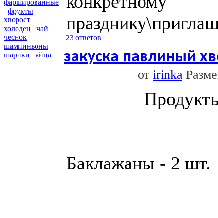
конкретному
фаршированные
фрукты
празднику\приглаш
хворост
холодец
чай
чеснок
23 ответов
шампиньоны
закуска павлиный хв
шарики
яйца
от
irinka
Размещ
Продукт
Баклажаны - 2 шт.