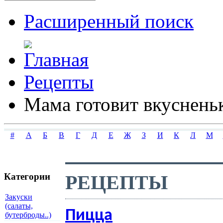
Расширенный поиск
Рецепты
Мама готовит вкуснень
#
А
Б
В
Г
Д
Е
Ж
З
И
К
Л
М
РЕЦЕПТЫ
Категории
Закуски
(салаты,
Пицца
бутерброды..)