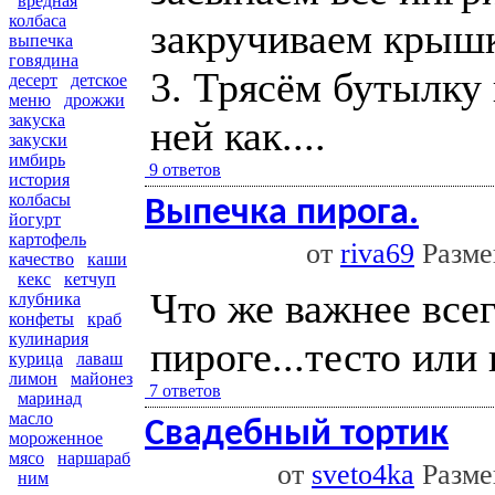
вредная
колбаса
закручиваем крышк
выпечка
говядина
3. Трясём бутылку 
десерт
детское
меню
дрожжи
закуска
ней как....
закуски
имбирь
9 ответов
история
колбасы
Выпечка пирога.
йогурт
картофель
от
riva69
Размещ
качество
каши
кекс
кетчуп
Что же важнее всег
клубника
конфеты
краб
кулинария
пироге...тесто или
курица
лаваш
лимон
майонез
7 ответов
маринад
масло
Свадебный тортик
мороженное
мясо
наршараб
от
sveto4ka
Размещ
ним